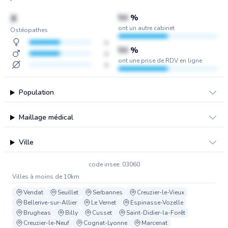
X
50
%
ont un autre cabinet
Ostéopathes
x
50
%
x
ont une prise de RDV en ligne
x
Population
Maillage médical
Ville
code insee: 03060
Villes à moins de 10km
Vendat
Seuillet
Serbannes
Creuzier-le-Vieux
Bellerive-sur-Allier
Le Vernet
Espinasse-Vozelle
Brugheas
Billy
Cusset
Saint-Didier-la-Forêt
Creuzier-le-Neuf
Cognat-Lyonne
Marcenat