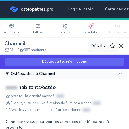
osteopathes.pro
Logiciel ostéo
Carte des os
Affichage
Filtres
Favoris
Installation
Contribuer
Charmeil
Détails
03110
987 habitants
Débloquer les informations
Ostéopathes à Charmeil
xxxx
habitants/ostéo
Avec toi, la densité passe à
xxxx
Si on rajoute les villes à moins de 5km cela donne
xxxx
Avec les villes à moins de 10km cela donne
xxxx
Connectez-vous pour voir les annonces d'ostéopathes à
proximité.