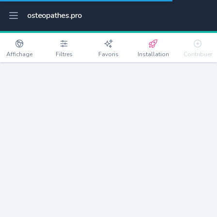
osteopathes.pro
Affichage
Filtres
Favoris
Installation
Contribuer
Cornillon-Confoux
Détails
13250
1571 habitants
Débloquer les informations
Ostéopathes à Cornillon-Confoux
xxxx
habitants/ostéo
Avec toi, la densité passe à
xxxx
Si on rajoute les villes à moins de 5km cela donne
xxxx
Avec les villes à moins de 10km cela donne
xxxx
Connectez-vous pour voir les annonces d'ostéopathes à
proximité.