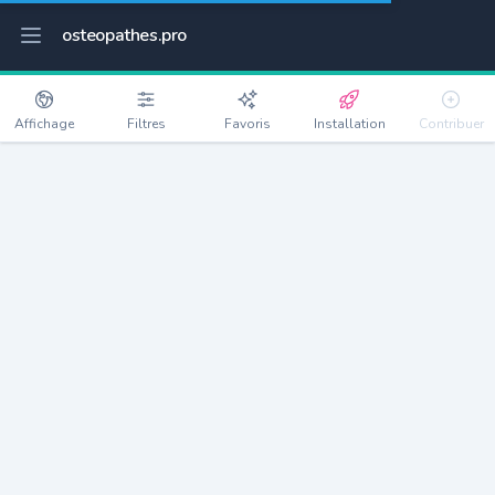
osteopathes.pro
Affichage
Filtres
Favoris
Installation
Contribuer
Eyragues
Détails
13630
4355 habitants
Débloquer les informations
Ostéopathes à Eyragues
xxxx
habitants/ostéo
Avec toi, la densité passe à
xxxx
Si on rajoute les villes à moins de 5km cela donne
xxxx
Avec les villes à moins de 10km cela donne
xxxx
Connectez-vous pour voir les annonces d'ostéopathes à
proximité.