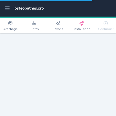
osteopathes.pro
Affichage
Filtres
Favoris
Installation
Contribuer
La Fare-les-Oliviers
Détails
13580
8867 habitants
Débloquer les informations
Ostéopathes à La Fare-les-Oliviers
xxxx
habitants/ostéo
Avec toi, la densité passe à
xxxx
Si on rajoute les villes à moins de 5km cela donne
xxxx
Avec les villes à moins de 10km cela donne
xxxx
Connectez-vous pour voir les annonces d'ostéopathes à
proximité.