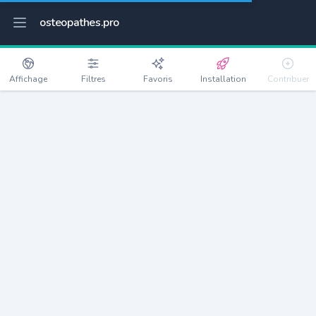
osteopathes.pro
Affichage
Filtres
Favoris
Installation
Contribuer
Istres
Détails
13800
44577 habitants
Débloquer les informations
Ostéopathes à Istres
xxxx
habitants/ostéo
Avec toi, la densité passe à
xxxx
Si on rajoute les villes à moins de 5km cela donne
xxxx
Avec les villes à moins de 10km cela donne
xxxx
Connectez-vous pour voir les annonces d'ostéopathes à
proximité.