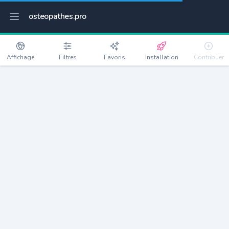
osteopathes.pro
Affichage
Filtres
Favoris
Installation
Contribuer
Rognes
Détails
13840
4586 habitants
Débloquer les informations
Ostéopathes à Rognes
xxxx
habitants/ostéo
Avec toi, la densité passe à
xxxx
Si on rajoute les villes à moins de 5km cela donne
xxxx
Avec les villes à moins de 10km cela donne
xxxx
Connectez-vous pour voir les annonces d'ostéopathes à
proximité.