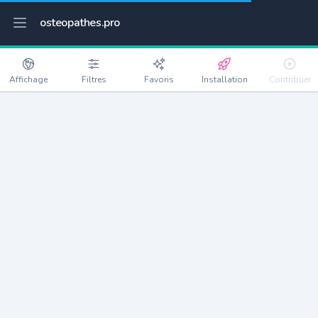
osteopathes.pro
Affichage
Filtres
Favoris
Installation
Contribuer
Le Rove
Détails
13740
5194 habitants
Débloquer les informations
Ostéopathes à Le Rove
xxxx
habitants/ostéo
Avec toi, la densité passe à
xxxx
Si on rajoute les villes à moins de 5km cela donne
xxxx
Avec les villes à moins de 10km cela donne
xxxx
Connectez-vous pour voir les annonces d'ostéopathes à
proximité.