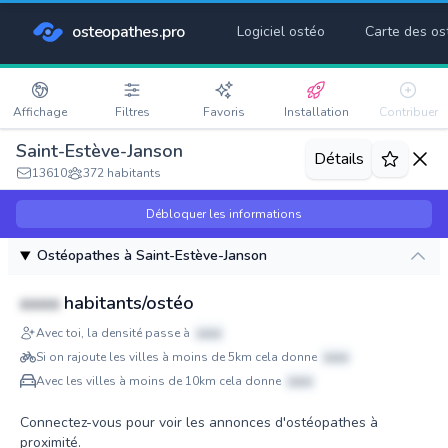
osteopathes.pro
Logiciel ostéo
Carte des os
Affichage
Filtres
Favoris
Installation
Contribuer
Saint-Estève-Janson
Détails
13610
372 habitants
Débloquer les informations
Ostéopathes à Saint-Estève-Janson
xxxx
habitants/ostéo
Avec toi, la densité passe à
xxxx
Si on rajoute les villes à moins de 5km cela donne
xxxx
Avec les villes à moins de 10km cela donne
xxxx
Connectez-vous pour voir les annonces d'ostéopathes à
proximité.