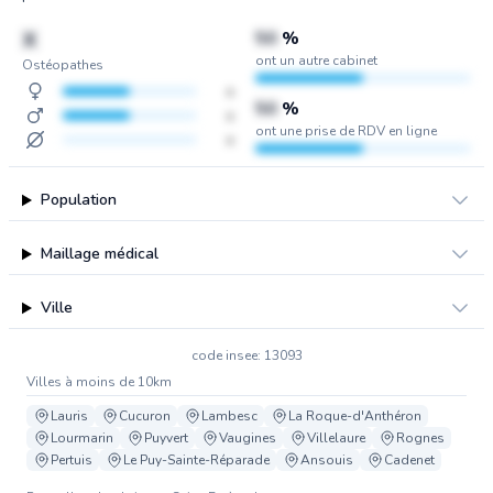
X
50
%
ont un autre cabinet
Ostéopathes
x
50
%
x
ont une prise de RDV en ligne
x
Population
Maillage médical
Ville
code insee: 13093
Villes à moins de 10km
Lauris
Cucuron
Lambesc
La Roque-d'Anthéron
Lourmarin
Puyvert
Vaugines
Villelaure
Rognes
Pertuis
Le Puy-Sainte-Réparade
Ansouis
Cadenet