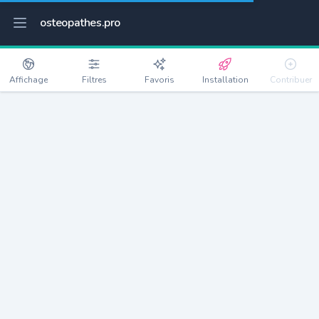
osteopathes.pro
Affichage
Filtres
Favoris
Installation
Contribuer
Gommenec'h
Détails
22290
550 habitants
Débloquer les informations
Ostéopathes à Gommenec'h
xxxx
habitants/ostéo
Avec toi, la densité passe à
xxxx
Si on rajoute les villes à moins de 5km cela donne
xxxx
Avec les villes à moins de 10km cela donne
xxxx
Connectez-vous pour voir les annonces d'ostéopathes à
proximité.