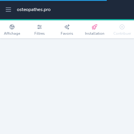
osteopathes.pro
Affichage
Filtres
Favoris
Installation
Contribuer
Le Merzer
Détails
22200
961 habitants
Débloquer les informations
Ostéopathes à Le Merzer
xxxx
habitants/ostéo
Avec toi, la densité passe à
xxxx
Si on rajoute les villes à moins de 5km cela donne
xxxx
Avec les villes à moins de 10km cela donne
xxxx
Connectez-vous pour voir les annonces d'ostéopathes à
proximité.