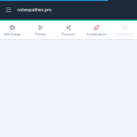
osteopathes.pro
Affichage
Filtres
Favoris
Installation
Contribuer
Pabu
Détails
22200
2762 habitants
Débloquer les informations
Ostéopathes à Pabu
xxxx
habitants/ostéo
Avec toi, la densité passe à
xxxx
Si on rajoute les villes à moins de 5km cela donne
xxxx
Avec les villes à moins de 10km cela donne
xxxx
Connectez-vous pour voir les annonces d'ostéopathes à
proximité.