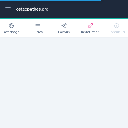
osteopathes.pro
Affichage
Filtres
Favoris
Installation
Contribuer
Plouha
Détails
22580
4596 habitants
Débloquer les informations
Ostéopathes à Plouha
xxxx
habitants/ostéo
Avec toi, la densité passe à
xxxx
Si on rajoute les villes à moins de 5km cela donne
xxxx
Avec les villes à moins de 10km cela donne
xxxx
Connectez-vous pour voir les annonces d'ostéopathes à
proximité.