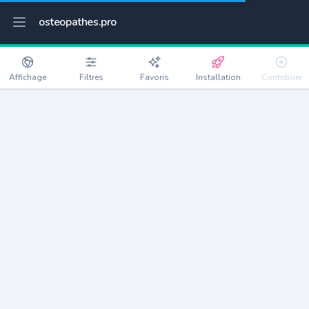
osteopathes.pro
Affichage
Filtres
Favoris
Installation
Contribuer
Plourivo
Détails
22860
2263 habitants
Débloquer les informations
Ostéopathes à Plourivo
xxxx
habitants/ostéo
Avec toi, la densité passe à
xxxx
Si on rajoute les villes à moins de 5km cela donne
xxxx
Avec les villes à moins de 10km cela donne
xxxx
Connectez-vous pour voir les annonces d'ostéopathes à
proximité.