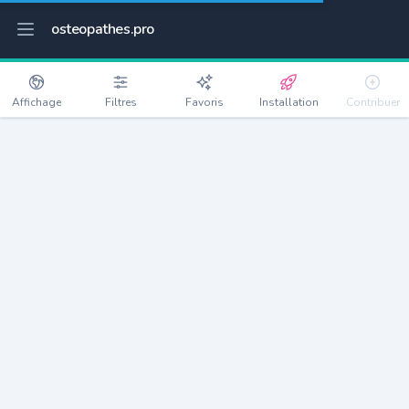
osteopathes.pro
Affichage
Filtres
Favoris
Installation
Contribuer
Squiffiec
Détails
22200
756 habitants
Débloquer les informations
Ostéopathes à Squiffiec
xxxx
habitants/ostéo
Avec toi, la densité passe à
xxxx
Si on rajoute les villes à moins de 5km cela donne
xxxx
Avec les villes à moins de 10km cela donne
xxxx
Connectez-vous pour voir les annonces d'ostéopathes à
proximité.