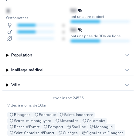
X
50
%
ont un autre cabinet
Ostéopathes
x
50
%
x
ont une prise de RDV en ligne
x
Population
Maillage médical
Ville
code insee: 24536
Villes à moins de 10km
Ribagnac
Fonroque
Sainte-Innocence
Serres-et-Montguyard
Mescoules
Colombier
Razac-d'Eymet
Pomport
Sadillac
Monsaguel
Saint-Capraise-d'Eymet
Cunèges
Sigoulès-et-Flaugeac