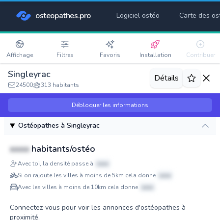
osteopathes.pro
Logiciel ostéo
Carte des os
Affichage
Filtres
Favoris
Installation
Contribuer
Singleyrac
Détails
24500
313 habitants
Débloquer les informations
Ostéopathes à Singleyrac
xxxx
habitants/ostéo
Avec toi, la densité passe à
xxxx
Si on rajoute les villes à moins de 5km cela donne
xxxx
Avec les villes à moins de 10km cela donne
xxxx
Connectez-vous pour voir les annonces d'ostéopathes à
proximité.