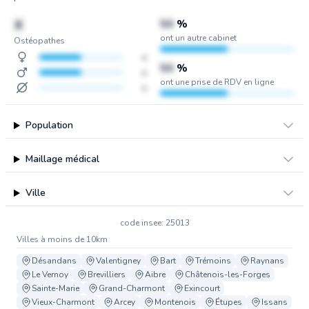
X
50
%
ont un autre cabinet
Ostéopathes
x
50
%
x
ont une prise de RDV en ligne
x
Population
Maillage médical
Ville
code insee: 25013
Villes à moins de 10km
Désandans
Valentigney
Bart
Trémoins
Raynans
Le Vernoy
Brevilliers
Aibre
Châtenois-les-Forges
Sainte-Marie
Grand-Charmont
Exincourt
Vieux-Charmont
Arcey
Montenois
Étupes
Issans