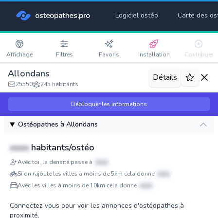
osteopathes.pro
Logiciel ostéo
Carte des os
Affichage
Filtres
Favoris
Installation
Contribuer
Allondans
Détails
25550
245 habitants
Débloquer les informations
Ostéopathes à Allondans
xxxx
habitants/ostéo
Avec toi, la densité passe à
xxxx
Si on rajoute les villes à moins de 5km cela donne
xxxx
Avec les villes à moins de 10km cela donne
xxxx
Connectez-vous pour voir les annonces d'ostéopathes à
proximité.