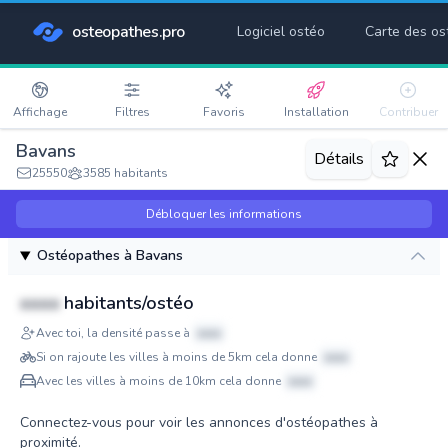
osteopathes.pro
Logiciel ostéo
Carte des os
Affichage
Filtres
Favoris
Installation
Contribuer
Bavans
Détails
25550
3585 habitants
Débloquer les informations
Ostéopathes à Bavans
xxxx
habitants/ostéo
Avec toi, la densité passe à
xxxx
Si on rajoute les villes à moins de 5km cela donne
xxxx
Avec les villes à moins de 10km cela donne
xxxx
Connectez-vous pour voir les annonces d'ostéopathes à
proximité.