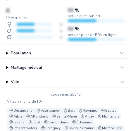
X
50
%
ont un autre cabinet
Ostéopathes
x
50
%
x
ont une prise de RDV en ligne
x
Population
Maillage médical
Ville
code insee: 25048
Villes à moins de 10km
Désandans
Valentigney
Bart
Raynans
Beutal
Aibre
Allondans
Sainte-Marie
Arcey
Montenois
Issans
Écot
Semondans
Échenans
Présentevillers
Bretigney
Sainte-Suzanne
Montbéliard