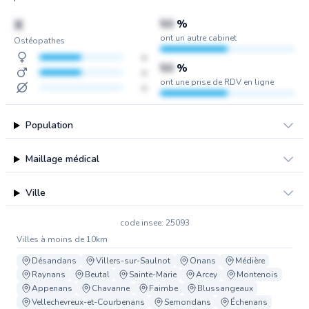
X
50
%
ont un autre cabinet
Ostéopathes
x
50
%
x
ont une prise de RDV en ligne
x
Population
Maillage médical
Ville
code insee: 25093
Villes à moins de 10km
Désandans
Villers-sur-Saulnot
Onans
Médière
Raynans
Beutal
Sainte-Marie
Arcey
Montenois
Appenans
Chavanne
Faimbe
Blussangeaux
Vellechevreux-et-Courbenans
Semondans
Échenans