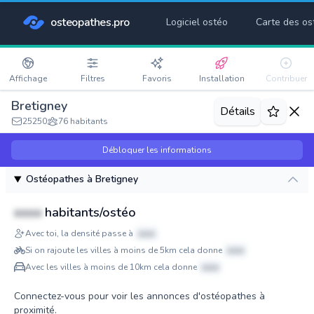
osteopathes.pro
Logiciel ostéo
Carte des os
Affichage
Filtres
Favoris
Installation
Contribuer
Bretigney
Détails
25250
76 habitants
Débloquer les informations
Ostéopathes à Bretigney
xxxx
habitants/ostéo
Avec toi, la densité passe à
xxxx
Si on rajoute les villes à moins de 5km cela donne
xxxx
Avec les villes à moins de 10km cela donne
xxxx
Connectez-vous pour voir les annonces d'ostéopathes à
proximité.