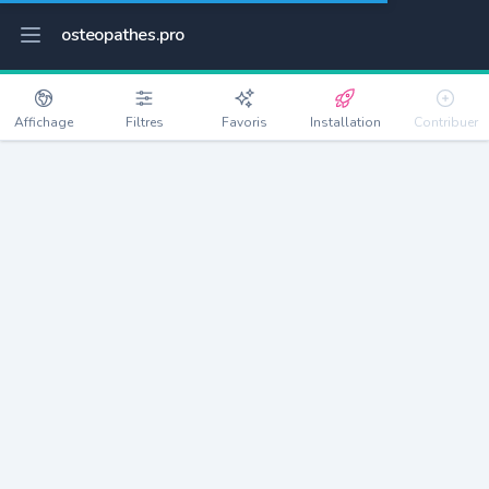
osteopathes.pro
Affichage
Filtres
Favoris
Installation
Contribuer
Colombier-Fontaine
Détails
25260
1195 habitants
Débloquer les informations
Ostéopathes à Colombier-Fontaine
xxxx
habitants/ostéo
Avec toi, la densité passe à
xxxx
Si on rajoute les villes à moins de 5km cela donne
xxxx
Avec les villes à moins de 10km cela donne
xxxx
Connectez-vous pour voir les annonces d'ostéopathes à
proximité.