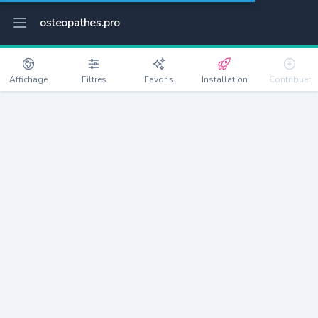
osteopathes.pro
Affichage
Filtres
Favoris
Installation
Contribuer
Hérimoncourt
Détails
25310
3575 habitants
Débloquer les informations
Ostéopathes à Hérimoncourt
xxxx
habitants/ostéo
Avec toi, la densité passe à
xxxx
Si on rajoute les villes à moins de 5km cela donne
xxxx
Avec les villes à moins de 10km cela donne
xxxx
Connectez-vous pour voir les annonces d'ostéopathes à
proximité.