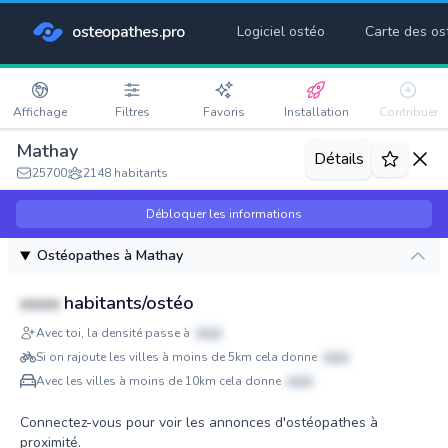
osteopathes.pro
Logiciel ostéo
Carte des os
Affichage
Filtres
Favoris
Installation
Contribuer
Mathay
Détails
25700
2148 habitants
Débloquer les informations
Ostéopathes à Mathay
xxxx
habitants/ostéo
Avec toi, la densité passe à
xxxx
Si on rajoute les villes à moins de 5km cela donne
xxxx
Avec les villes à moins de 10km cela donne
xxxx
Connectez-vous pour voir les annonces d'ostéopathes à
proximité.