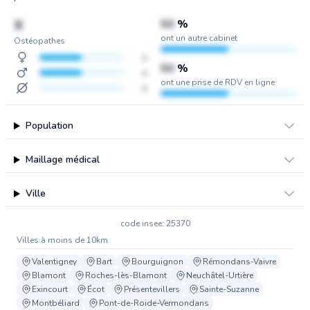
X
50
%
ont un autre cabinet
Ostéopathes
x
50
%
x
ont une prise de RDV en ligne
x
Population
Maillage médical
Ville
code insee: 25370
Villes à moins de 10km
Valentigney
Bart
Bourguignon
Rémondans-Vaivre
Blamont
Roches-lès-Blamont
Neuchâtel-Urtière
Exincourt
Écot
Présentevillers
Sainte-Suzanne
Montbéliard
Pont-de-Roide-Vermondans