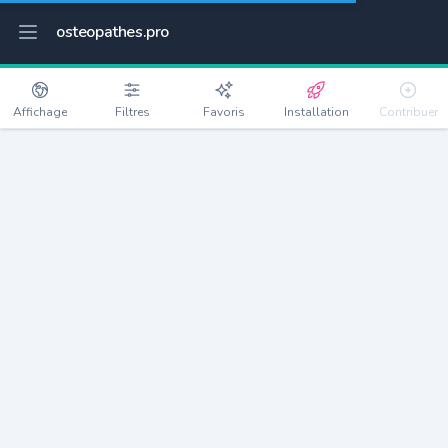
osteopathes.pro
Affichage
Filtres
Favoris
Installation
Contribuer
Poisvilliers
Détails
28300
449 habitants
Débloquer les informations
Ostéopathes à Poisvilliers
xxxx
habitants/ostéo
Avec toi, la densité passe à
xxxx
Si on rajoute les villes à moins de 5km cela donne
xxxx
Avec les villes à moins de 10km cela donne
xxxx
Connectez-vous pour voir les annonces d'ostéopathes à
proximité.