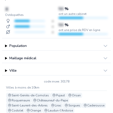
X
50
%
ont un autre cabinet
Ostéopathes
x
50
%
x
ont une prise de RDV en ligne
x
Population
Maillage médical
Ville
code insee: 30178
Villes à moins de 10km
Saint-Geniès-de-Comolas
Pujaut
Orsan
Roquemaure
Châteauneuf-du-Pape
Saint-Laurent-des-Arbres
Lirac
Sorgues
Caderousse
Codolet
Orange
Laudun-l'Ardoise