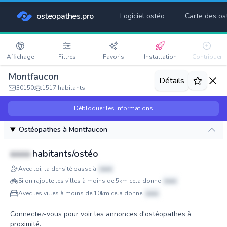
osteopathes.pro
Logiciel ostéo
Carte des os
Affichage
Filtres
Favoris
Installation
Contribuer
Montfaucon
Détails
30150
1517 habitants
Débloquer les informations
Ostéopathes à Montfaucon
xxxx
habitants/ostéo
Avec toi, la densité passe à
xxxx
Si on rajoute les villes à moins de 5km cela donne
xxxx
Avec les villes à moins de 10km cela donne
xxxx
Connectez-vous pour voir les annonces d'ostéopathes à
proximité.