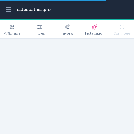
osteopathes.pro
Affichage
Filtres
Favoris
Installation
Contribuer
Orsan
Détails
30200
1194 habitants
Débloquer les informations
Ostéopathes à Orsan
xxxx
habitants/ostéo
Avec toi, la densité passe à
xxxx
Si on rajoute les villes à moins de 5km cela donne
xxxx
Avec les villes à moins de 10km cela donne
xxxx
Connectez-vous pour voir les annonces d'ostéopathes à
proximité.