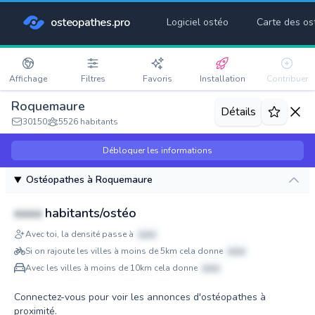
osteopathes.pro
Logiciel ostéo
Carte des os
Affichage
Filtres
Favoris
Installation
Contribuer
Roquemaure
Détails
30150
5526 habitants
Débloquer les informations
Ostéopathes à Roquemaure
xxxx
habitants/ostéo
Avec toi, la densité passe à
xxxx
Si on rajoute les villes à moins de 5km cela donne
xxxx
Avec les villes à moins de 10km cela donne
xxxx
Connectez-vous pour voir les annonces d'ostéopathes à
proximité.