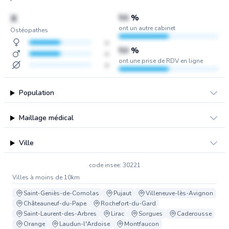
X
50
%
ont un autre cabinet
Ostéopathes
x
50
%
x
ont une prise de RDV en ligne
x
Population
Maillage médical
Ville
code insee: 30221
Villes à moins de 10km
Saint-Geniès-de-Comolas
Pujaut
Villeneuve-lès-Avignon
Châteauneuf-du-Pape
Rochefort-du-Gard
Saint-Laurent-des-Arbres
Lirac
Sorgues
Caderousse
Orange
Laudun-l'Ardoise
Montfaucon