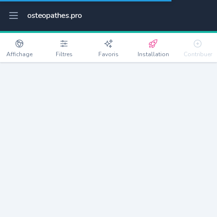
osteopathes.pro
Affichage
Filtres
Favoris
Installation
Contribuer
Saint-Étienne-des-Sorts
Détails
30200
539 habitants
Débloquer les informations
Ostéopathes à Saint-Étienne-des-Sorts
xxxx
habitants/ostéo
Avec toi, la densité passe à
xxxx
Si on rajoute les villes à moins de 5km cela donne
xxxx
Avec les villes à moins de 10km cela donne
xxxx
Connectez-vous pour voir les annonces d'ostéopathes à
proximité.