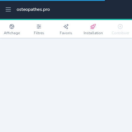
osteopathes.pro
Affichage
Filtres
Favoris
Installation
Contribuer
Aigrefeuille
Détails
31280
1280 habitants
Débloquer les informations
Ostéopathes à Aigrefeuille
xxxx
habitants/ostéo
Avec toi, la densité passe à
xxxx
Si on rajoute les villes à moins de 5km cela donne
xxxx
Avec les villes à moins de 10km cela donne
xxxx
Connectez-vous pour voir les annonces d'ostéopathes à
proximité.