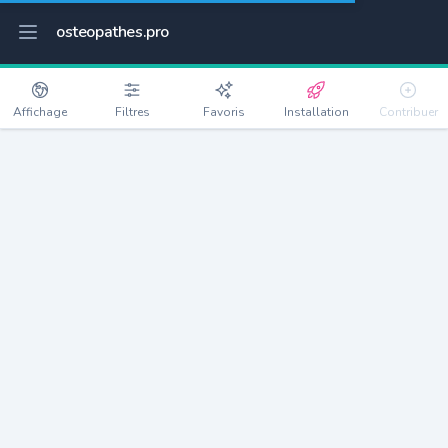
osteopathes.pro
Affichage
Filtres
Favoris
Installation
Contribuer
Aussonne
Détails
31840
7465 habitants
Débloquer les informations
Ostéopathes à Aussonne
xxxx
habitants/ostéo
Avec toi, la densité passe à
xxxx
Si on rajoute les villes à moins de 5km cela donne
xxxx
Avec les villes à moins de 10km cela donne
xxxx
Connectez-vous pour voir les annonces d'ostéopathes à
proximité.