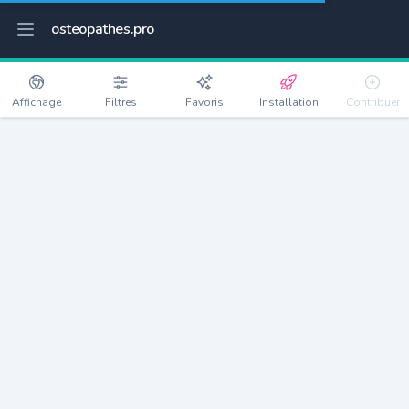
osteopathes.pro
Affichage
Filtres
Favoris
Installation
Contribuer
Belberaud
Détails
31450
1535 habitants
Débloquer les informations
Ostéopathes à Belberaud
xxxx
habitants/ostéo
Avec toi, la densité passe à
xxxx
Si on rajoute les villes à moins de 5km cela donne
xxxx
Avec les villes à moins de 10km cela donne
xxxx
Connectez-vous pour voir les annonces d'ostéopathes à
proximité.