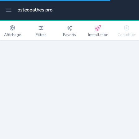
osteopathes.pro
Affichage
Filtres
Favoris
Installation
Contribuer
Blagnac
Détails
31700
26466 habitants
Débloquer les informations
Ostéopathes à Blagnac
xxxx
habitants/ostéo
Avec toi, la densité passe à
xxxx
Si on rajoute les villes à moins de 5km cela donne
xxxx
Avec les villes à moins de 10km cela donne
xxxx
Connectez-vous pour voir les annonces d'ostéopathes à
proximité.