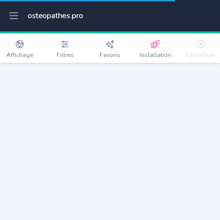
osteopathes.pro
Affichage
Filtres
Favoris
Installation
Contribuer
Bruguières
Détails
31150
5957 habitants
Débloquer les informations
Ostéopathes à Bruguières
xxxx
habitants/ostéo
Avec toi, la densité passe à
xxxx
Si on rajoute les villes à moins de 5km cela donne
xxxx
Avec les villes à moins de 10km cela donne
xxxx
Connectez-vous pour voir les annonces d'ostéopathes à
proximité.