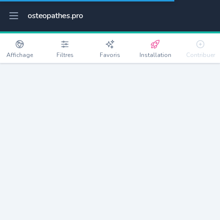
osteopathes.pro
Affichage
Filtres
Favoris
Installation
Contribuer
Castelginest
Détails
31780
10876 habitants
Débloquer les informations
Ostéopathes à Castelginest
xxxx
habitants/ostéo
Avec toi, la densité passe à
xxxx
Si on rajoute les villes à moins de 5km cela donne
xxxx
Avec les villes à moins de 10km cela donne
xxxx
Connectez-vous pour voir les annonces d'ostéopathes à
proximité.