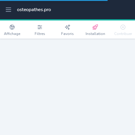
osteopathes.pro
Affichage
Filtres
Favoris
Installation
Contribuer
Caujac
Détails
31190
866 habitants
Débloquer les informations
Ostéopathes à Caujac
xxxx
habitants/ostéo
Avec toi, la densité passe à
xxxx
Si on rajoute les villes à moins de 5km cela donne
xxxx
Avec les villes à moins de 10km cela donne
xxxx
Connectez-vous pour voir les annonces d'ostéopathes à
proximité.