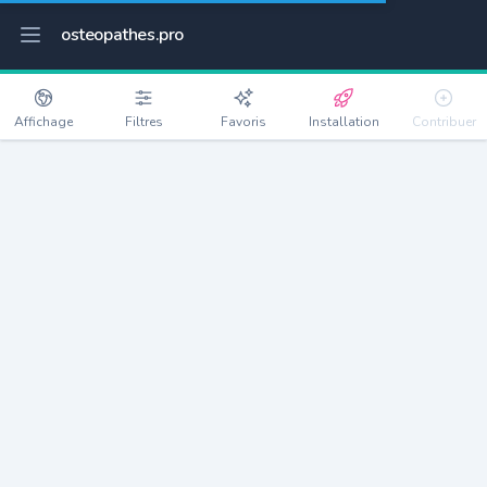
osteopathes.pro
Affichage
Filtres
Favoris
Installation
Contribuer
Fonbeauzard
Détails
31140
2968 habitants
Débloquer les informations
Ostéopathes à Fonbeauzard
xxxx
habitants/ostéo
Avec toi, la densité passe à
xxxx
Si on rajoute les villes à moins de 5km cela donne
xxxx
Avec les villes à moins de 10km cela donne
xxxx
Connectez-vous pour voir les annonces d'ostéopathes à
proximité.