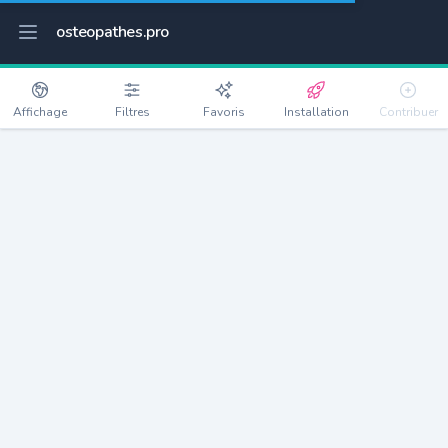
osteopathes.pro
Affichage
Filtres
Favoris
Installation
Contribuer
Castillon-la-Bataille
Détails
33350
3279 habitants
Débloquer les informations
Ostéopathes à Castillon-la-Bataille
xxxx
habitants/ostéo
Avec toi, la densité passe à
xxxx
Si on rajoute les villes à moins de 5km cela donne
xxxx
Avec les villes à moins de 10km cela donne
xxxx
Connectez-vous pour voir les annonces d'ostéopathes à
proximité.