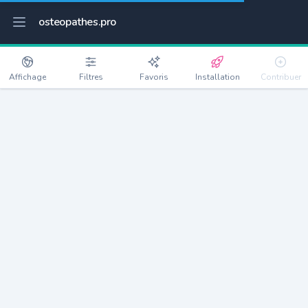
osteopathes.pro
Affichage
Filtres
Favoris
Installation
Contribuer
Saint-Jean-d'Illac
Détails
33127
9304 habitants
Débloquer les informations
Ostéopathes à Saint-Jean-d'Illac
xxxx
habitants/ostéo
Avec toi, la densité passe à
xxxx
Si on rajoute les villes à moins de 5km cela donne
xxxx
Avec les villes à moins de 10km cela donne
xxxx
Connectez-vous pour voir les annonces d'ostéopathes à
proximité.