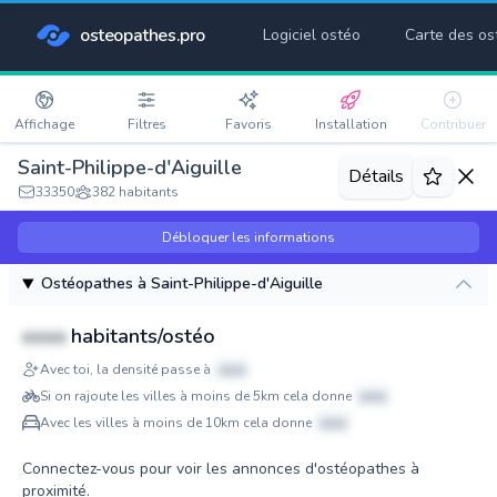
osteopathes.pro
Logiciel ostéo
Carte des os
Affichage
Filtres
Favoris
Installation
Contribuer
Saint-Philippe-d'Aiguille
Détails
33350
382 habitants
Débloquer les informations
Ostéopathes à Saint-Philippe-d'Aiguille
xxxx
habitants/ostéo
Avec toi, la densité passe à
xxxx
Si on rajoute les villes à moins de 5km cela donne
xxxx
Avec les villes à moins de 10km cela donne
xxxx
Connectez-vous pour voir les annonces d'ostéopathes à
proximité.