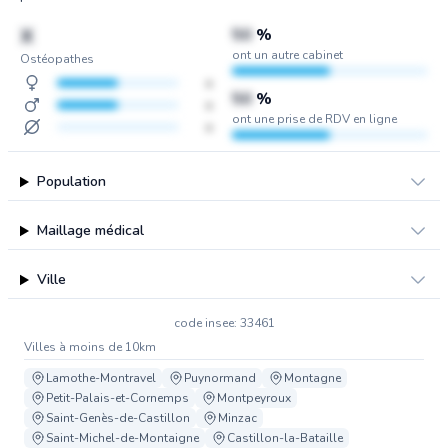
X
50
%
ont un autre cabinet
Ostéopathes
x
50
%
x
ont une prise de RDV en ligne
x
Population
Maillage médical
Ville
code insee: 33461
Villes à moins de 10km
Lamothe-Montravel
Puynormand
Montagne
Petit-Palais-et-Cornemps
Montpeyroux
Saint-Genès-de-Castillon
Minzac
Saint-Michel-de-Montaigne
Castillon-la-Bataille