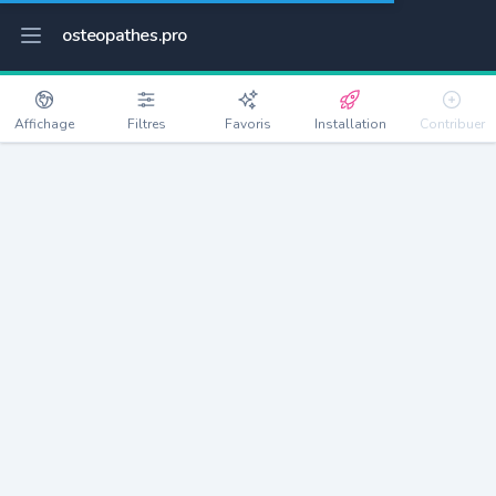
osteopathes.pro
Affichage
Filtres
Favoris
Installation
Contribuer
Le Teich
Détails
33470
9004 habitants
Débloquer les informations
Ostéopathes à Le Teich
xxxx
habitants/ostéo
Avec toi, la densité passe à
xxxx
Si on rajoute les villes à moins de 5km cela donne
xxxx
Avec les villes à moins de 10km cela donne
xxxx
Connectez-vous pour voir les annonces d'ostéopathes à
proximité.