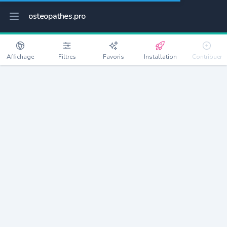
osteopathes.pro
Affichage
Filtres
Favoris
Installation
Contribuer
Jonquières
Détails
34725
558 habitants
Débloquer les informations
Ostéopathes à Jonquières
xxxx
habitants/ostéo
Avec toi, la densité passe à
xxxx
Si on rajoute les villes à moins de 5km cela donne
xxxx
Avec les villes à moins de 10km cela donne
xxxx
Connectez-vous pour voir les annonces d'ostéopathes à
proximité.