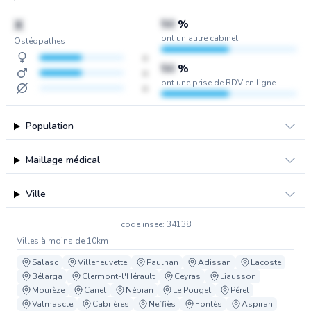
X
50
%
ont un autre cabinet
Ostéopathes
x
50
%
x
ont une prise de RDV en ligne
x
Population
Maillage médical
Ville
code insee: 34138
Villes à moins de 10km
Salasc
Villeneuvette
Paulhan
Adissan
Lacoste
Bélarga
Clermont-l'Hérault
Ceyras
Liausson
Mourèze
Canet
Nébian
Le Pouget
Péret
Valmascle
Cabrières
Neffiès
Fontès
Aspiran