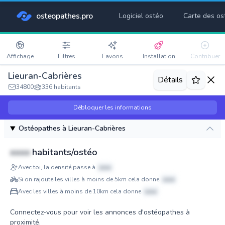
osteopathes.pro
Logiciel ostéo
Carte des os
Affichage
Filtres
Favoris
Installation
Contribuer
Lieuran-Cabrières
Détails
34800
336 habitants
Débloquer les informations
Ostéopathes à Lieuran-Cabrières
xxxx
habitants/ostéo
Avec toi, la densité passe à
xxxx
Si on rajoute les villes à moins de 5km cela donne
xxxx
Avec les villes à moins de 10km cela donne
xxxx
Connectez-vous pour voir les annonces d'ostéopathes à
proximité.