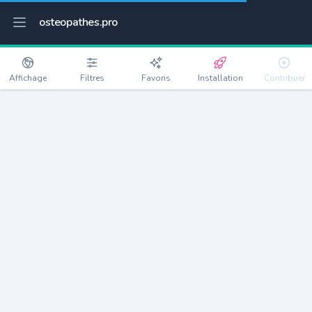
osteopathes.pro
Affichage
Filtres
Favoris
Installation
Contribuer
Neffiès
Détails
34320
1023 habitants
Débloquer les informations
Ostéopathes à Neffiès
xxxx
habitants/ostéo
Avec toi, la densité passe à
xxxx
Si on rajoute les villes à moins de 5km cela donne
xxxx
Avec les villes à moins de 10km cela donne
xxxx
Connectez-vous pour voir les annonces d'ostéopathes à
proximité.