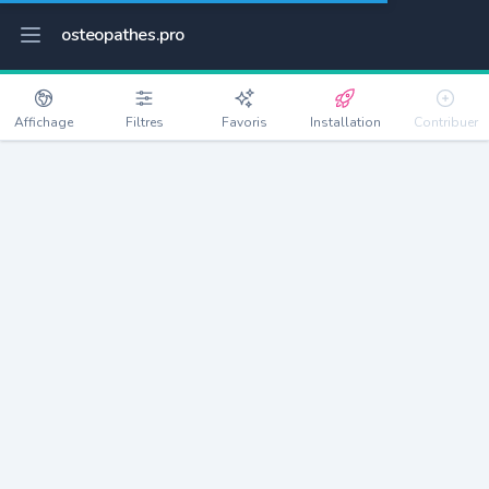
osteopathes.pro
Affichage
Filtres
Favoris
Installation
Contribuer
Péret
Détails
34800
1100 habitants
Débloquer les informations
Ostéopathes à Péret
xxxx
habitants/ostéo
Avec toi, la densité passe à
xxxx
Si on rajoute les villes à moins de 5km cela donne
xxxx
Avec les villes à moins de 10km cela donne
xxxx
Connectez-vous pour voir les annonces d'ostéopathes à
proximité.