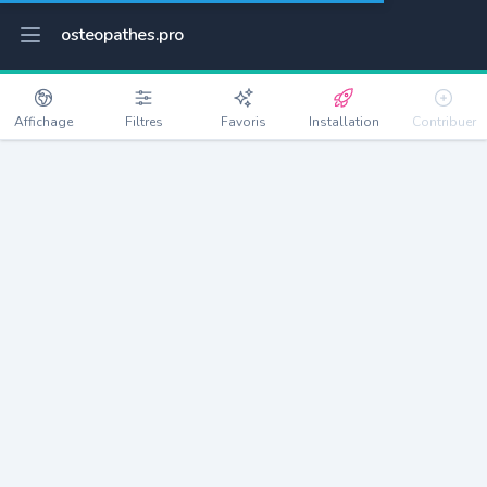
osteopathes.pro
Affichage
Filtres
Favoris
Installation
Contribuer
Sète
Détails
34200
44712 habitants
Débloquer les informations
Ostéopathes à Sète
xxxx
habitants/ostéo
Avec toi, la densité passe à
xxxx
Si on rajoute les villes à moins de 5km cela donne
xxxx
Avec les villes à moins de 10km cela donne
xxxx
Connectez-vous pour voir les annonces d'ostéopathes à
proximité.