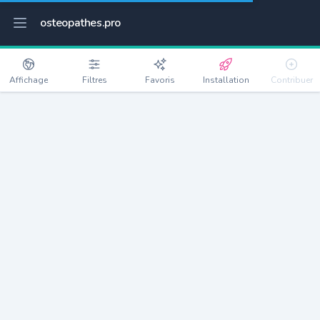
osteopathes.pro
Affichage
Filtres
Favoris
Installation
Contribuer
Brécé
Détails
35530
2147 habitants
Débloquer les informations
Ostéopathes à Brécé
xxxx
habitants/ostéo
Avec toi, la densité passe à
xxxx
Si on rajoute les villes à moins de 5km cela donne
xxxx
Avec les villes à moins de 10km cela donne
xxxx
Connectez-vous pour voir les annonces d'ostéopathes à
proximité.