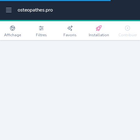
osteopathes.pro
Affichage
Filtres
Favoris
Installation
Contribuer
Saint-Grégoire
Détails
35760
9837 habitants
Débloquer les informations
Ostéopathes à Saint-Grégoire
xxxx
habitants/ostéo
Avec toi, la densité passe à
xxxx
Si on rajoute les villes à moins de 5km cela donne
xxxx
Avec les villes à moins de 10km cela donne
xxxx
Connectez-vous pour voir les annonces d'ostéopathes à
proximité.