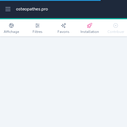
osteopathes.pro
Affichage
Filtres
Favoris
Installation
Contribuer
Vern-sur-Seiche
Détails
35770
8233 habitants
Débloquer les informations
Ostéopathes à Vern-sur-Seiche
xxxx
habitants/ostéo
Avec toi, la densité passe à
xxxx
Si on rajoute les villes à moins de 5km cela donne
xxxx
Avec les villes à moins de 10km cela donne
xxxx
Connectez-vous pour voir les annonces d'ostéopathes à
proximité.