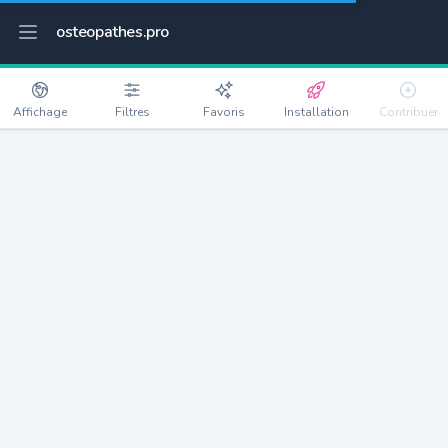
osteopathes.pro
Affichage
Filtres
Favoris
Installation
Contribuer
Le Bourg-d'Oisans
Détails
38520
3063 habitants
Débloquer les informations
Ostéopathes à Le Bourg-d'Oisans
xxxx
habitants/ostéo
Avec toi, la densité passe à
xxxx
Si on rajoute les villes à moins de 5km cela donne
xxxx
Avec les villes à moins de 10km cela donne
xxxx
Connectez-vous pour voir les annonces d'ostéopathes à
proximité.