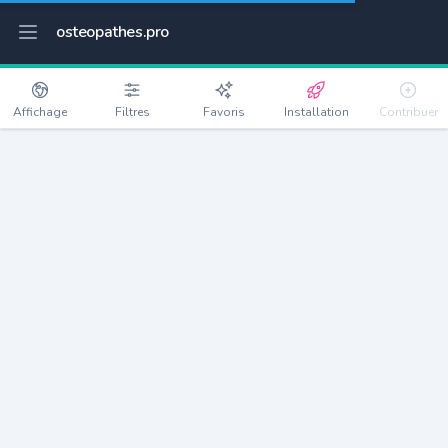
osteopathes.pro
Affichage
Filtres
Favoris
Installation
Contribuer
Clavans-en-Haut-Oisans
Détails
38142
89 habitants
Débloquer les informations
Ostéopathes à Clavans-en-Haut-Oisans
xxxx
habitants/ostéo
Avec toi, la densité passe à
xxxx
Si on rajoute les villes à moins de 5km cela donne
xxxx
Avec les villes à moins de 10km cela donne
xxxx
Connectez-vous pour voir les annonces d'ostéopathes à
proximité.