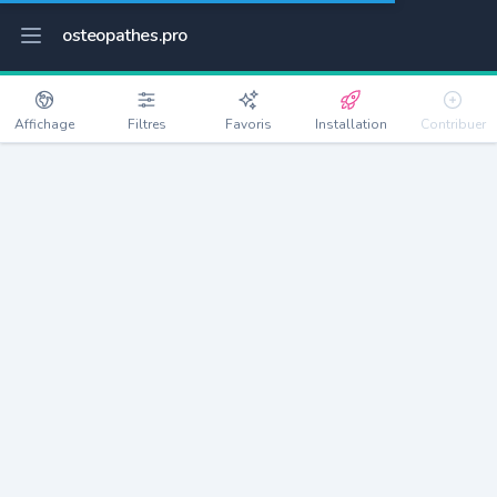
osteopathes.pro
Affichage
Filtres
Favoris
Installation
Contribuer
Vaujany
Détails
38114
348 habitants
Débloquer les informations
Ostéopathes à Vaujany
xxxx
habitants/ostéo
Avec toi, la densité passe à
xxxx
Si on rajoute les villes à moins de 5km cela donne
xxxx
Avec les villes à moins de 10km cela donne
xxxx
Connectez-vous pour voir les annonces d'ostéopathes à
proximité.