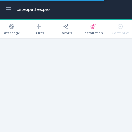
osteopathes.pro
Affichage
Filtres
Favoris
Installation
Contribuer
Bouaye
Détails
44830
8144 habitants
Débloquer les informations
Ostéopathes à Bouaye
xxxx
habitants/ostéo
Avec toi, la densité passe à
xxxx
Si on rajoute les villes à moins de 5km cela donne
xxxx
Avec les villes à moins de 10km cela donne
xxxx
Connectez-vous pour voir les annonces d'ostéopathes à
proximité.